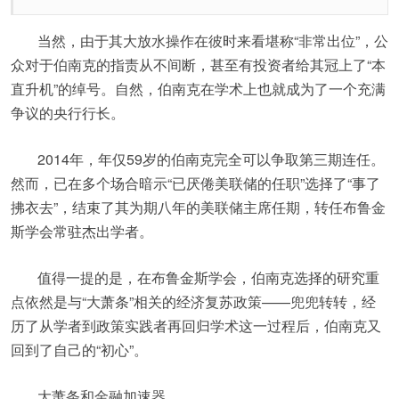
当然，由于其大放水操作在彼时来看堪称“非常出位”，公
众对于伯南克的指责从不间断，甚至有投资者给其冠上了“本
直升机”的绰号。自然，伯南克在学术上也就成为了一个充满
争议的央行行长。
2014年，年仅59岁的伯南克完全可以争取第三期连任。
然而，已在多个场合暗示“已厌倦美联储的任职”选择了“事了
拂衣去”，结束了其为期八年的美联储主席任期，转任布鲁金
斯学会常驻杰出学者。
值得一提的是，在布鲁金斯学会，伯南克选择的研究重
点依然是与“大萧条”相关的经济复苏政策——兜兜转转，经
历了从学者到政策实践者再回归学术这一过程后，伯南克又
回到了自己的“初心”。
大萧条和金融加速器