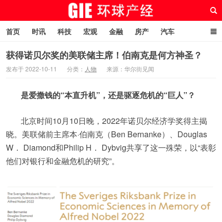
首页
时讯
科技
宏观
金融
房产
汽车
游戏
文旅
人物
自贸港在线
获得诺贝尔奖的美联储主席！伯南克是何方神圣？
发布于 2022-10-11
分类：
人物
来源：华尔街见闻
环球产经网
是爱撒钱的“本直升机”，还是驱逐危机的“巨人”？
北京时间10月10日晚，2022年诺贝尔经济学奖得主揭
晓。美联储前主席本·伯南克（Ben Bernanke）、Douglas
W． Diamond和Philip H． Dybvig共享了这一殊荣，以“表彰
他们对银行和金融危机的研究”。