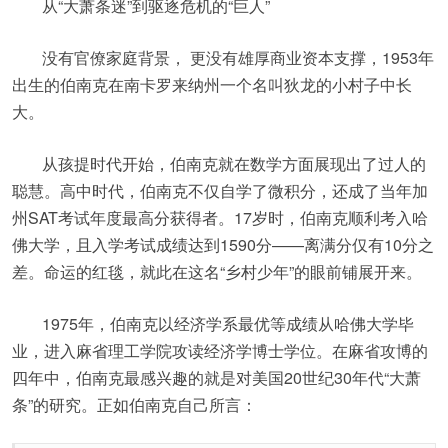
从“大萧条迷”到驱逐危机的“巨人”
没有官僚家庭背景， 更没有雄厚商业资本支撑，1953年
出生的伯南克在南卡罗来纳州一个名叫狄龙的小村子中长
大。
从孩提时代开始，伯南克就在数学方面展现出了过人的
聪慧。高中时代，伯南克不仅自学了微积分，还成了当年加
州SAT考试年度最高分获得者。17岁时，伯南克顺利考入哈
佛大学，且入学考试成绩达到1590分——离满分仅有10分之
差。命运的红毯，就此在这名“乡村少年”的眼前铺展开来。
1975年，伯南克以经济学系最优等成绩从哈佛大学毕
业，进入麻省理工学院攻读经济学博士学位。在麻省攻博的
四年中，伯南克最感兴趣的就是对美国20世纪30年代“大萧
条”的研究。正如伯南克自己所言：