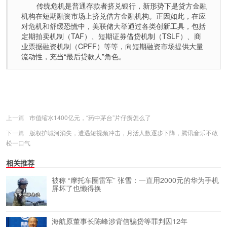
传统危机是普通存款者挤兑银行，新形势下是贷方金融
机构在短期融资市场上挤兑借方金融机构。正因如此，在应
对危机和舒缓恐慌中，美联储大举通过各类创新工具，包括
定期拍卖机制（TAF）、短期证券借贷机制（TSLF）、商
业票据融资机制（CPFF）等等，向短期融资市场提供大量
流动性，充当“最后贷款人”角色。
上一篇
市值缩水1400亿元，“药中茅台”片仔癀怎么了
下一篇
版权护城河消失，遭遇短视频冲击，月活人数逐步下降，腾讯音乐不敢
松一口气
相关推荐
被称 “摩托车圈雷军” 张雪：一直用2000元的华为手机
屏坏了也懒得换
海航原董事长陈峰涉背信骗贷等罪判囚12年