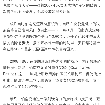
克根本无暇庆贺——随着2007年末美国房地产泡沫的破裂，
次贷危机全面爆发，全球经济如黑云压顶。
或许当时伯南克还没有意识到，自己在次贷危机中的决
策会将自己推向风口浪尖之——2008年1月，伯南克决定将
隔夜拆借利率调降75个基点至3.50%，迈开了近20年中最大
幅度的降息步伐。接下来不到一年的时间里，美联储将基准
利狂降500个基点，至0至0.25%的目标区间。
2008年底，在短期政策利率为零的情况下，为了给经济
增长提供动能，伯南克又通过量化宽松（Quantitative
Easing）这一非常规货币政策操作压低长期利率，促使信贷
扩张。随后连番三轮，联储资产负债表继续迅猛扩张，资产
规模扩大了2.5万亿美元。
最终，伯南克通过一系列强有力的措施以力挽狂澜，避
免美国乃至全球经济陷入更大的麻烦之中。伯南克的支持者