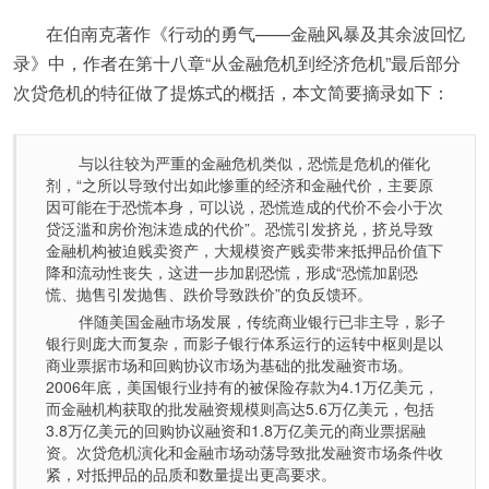
在伯南克著作《行动的勇气——金融风暴及其余波回忆
录》中，作者在第十八章“从金融危机到经济危机”最后部分
次贷危机的特征做了提炼式的概括，本文简要摘录如下：
与以往较为严重的金融危机类似，恐慌是危机的催化
剂，“之所以导致付出如此惨重的经济和金融代价，主要原
因可能在于恐慌本身，可以说，恐慌造成的代价不会小于次
贷泛滥和房价泡沫造成的代价”。恐慌引发挤兑，挤兑导致
金融机构被迫贱卖资产，大规模资产贱卖带来抵押品价值下
降和流动性丧失，这进一步加剧恐慌，形成“恐慌加剧恐
慌、抛售引发抛售、跌价导致跌价”的负反馈环。
伴随美国金融市场发展，传统商业银行已非主导，影子
银行则庞大而复杂，而影子银行体系运行的运转中枢则是以
商业票据市场和回购协议市场为基础的批发融资市场。
2006年底，美国银行业持有的被保险存款为4.1万亿美元，
而金融机构获取的批发融资规模则高达5.6万亿美元，包括
3.8万亿美元的回购协议融资和1.8万亿美元的商业票据融
资。次贷危机演化和金融市场动荡导致批发融资市场条件收
紧，对抵押品的品质和数量提出更高要求。