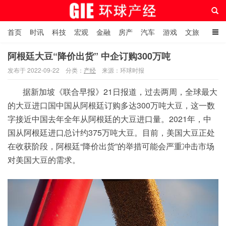
首页
时讯
科技
宏观
金融
房产
汽车
游戏
文旅
人物
自贸港在线
阿根廷大豆“降价出货” 中企订购300万吨
发布于 2022-09-22
分类：
产经
来源：环球时报
环球产经网
据新加坡《联合早报》21日报道，过去两周，全球最大
的大豆进口国中国从阿根廷订购多达300万吨大豆，这一数
字接近中国去年全年从阿根廷的大豆进口量。2021年，中
国从阿根廷进口总计约375万吨大豆。目前，美国大豆正处
在收获阶段，阿根廷“降价出货”的举措可能会严重冲击市场
对美国大豆的需求。