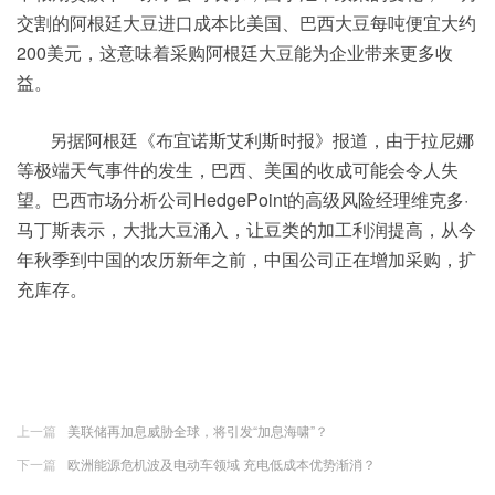
交割的阿根廷大豆进口成本比美国、巴西大豆每吨便宜大约
200美元，这意味着采购阿根廷大豆能为企业带来更多收
益。
另据阿根廷《布宜诺斯艾利斯时报》报道，由于拉尼娜
等极端天气事件的发生，巴西、美国的收成可能会令人失
望。巴西市场分析公司HedgePoint的高级风险经理维克多·
马丁斯表示，大批大豆涌入，让豆类的加工利润提高，从今
年秋季到中国的农历新年之前，中国公司正在增加采购，扩
充库存。
上一篇
美联储再加息威胁全球，将引发“加息海啸”？
下一篇
欧洲能源危机波及电动车领域 充电低成本优势渐消？