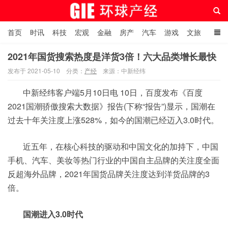
首页
时讯
科技
宏观
金融
房产
汽车
游戏
文旅
人物
自贸港在线
2021年国货搜索热度是洋货3倍！六大品类增长最快
发布于 2021-05-10
分类：
产经
来源：中新经纬
环球产经网
中新经纬客户端5月10日电 10日，百度发布《百度
2021国潮骄傲搜索大数据》报告(下称“报告”)显示，国潮在
过去十年关注度上涨528%，如今的国潮已经迈入3.0时代。
近五年，在核心科技的驱动和中国文化的加持下，中国
手机、汽车、美妆等热门行业的中国自主品牌的关注度全面
反超海外品牌，2021年国货品牌关注度达到洋货品牌的3
倍。
国潮进入3.0时代