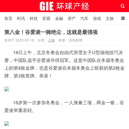
首页
时讯
科技
宏观
金融
房产
汽车
游戏
文旅
人物
自贸港在线
第八金！谷爱凌一骑绝尘，这就是最强项
发布于 2022-02-18
分类：
人物
来源：澎湃新闻
环球产经网
18日上午，北京冬奥会自由式滑雪女子U型场地技巧决
赛，中国队选手谷爱凌夺得冠军。这是中国队在本届冬奥会
上的第8枚金牌，也是谷爱凌在本届冬奥会上斩获的第2枚金
牌、第3枚奖牌。恭喜！
18岁第一次参加冬奥会，一人身兼三项，两金一银，谷
爱凌举重若轻。