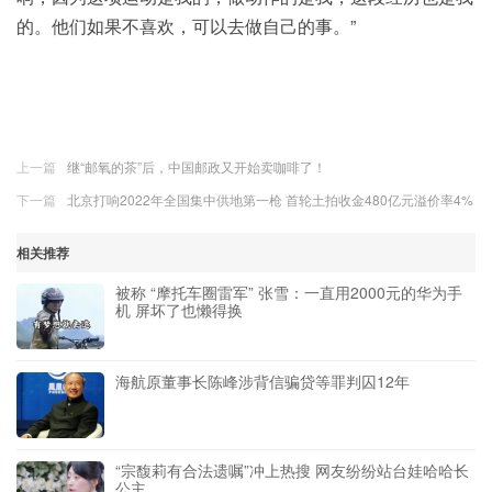
的。他们如果不喜欢，可以去做自己的事。”
上一篇
继“邮氧的茶”后，中国邮政又开始卖咖啡了！
下一篇
北京打响2022年全国集中供地第一枪 首轮土拍收金480亿元溢价率4%
相关推荐
被称 “摩托车圈雷军” 张雪：一直用2000元的华为手
机 屏坏了也懒得换
海航原董事长陈峰涉背信骗贷等罪判囚12年
“宗馥莉有合法遗嘱”冲上热搜 网友纷纷站台娃哈哈长
公主