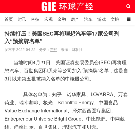
首页
时讯
科技
宏观
金融
房产
汽车
游戏
文旅
人物
自贸港在线
持续打压！美国SEC再将理想汽车等17家公司列
入“预摘牌名单”
环球产经网
发布于 2022-04-22
分类：
产经
来源：财联社
当地时间4月21日，美国证劵交易委员会(SEC)再将理
想汽车、百世集团和贝壳等公司加入“预摘牌”名单，这是自
3月以来第五批被纳入名单的中概股公司。
具体名单为：知乎、诺华家具、LOVARRA、万春
药业、瑞幸咖啡、极光、Scientific Energy、中国食品、
Value Exchange International、泽尔西西医疗集团、
Entrepreneur Universe Bright Group、中比能源、中网载
线、尚乘国际、百世集团、理想汽车和贝壳。