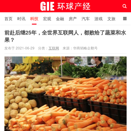
首页
时讯
科技
宏观
金融
房产
汽车
游戏
文旅
人物
自贸港在线
前赴后继25年，全世界互联网人，都败给了蔬菜和水
果？
环球产经网
发布于 2021-06-29
分类：
互联网
来源：华商韬略企鹅号