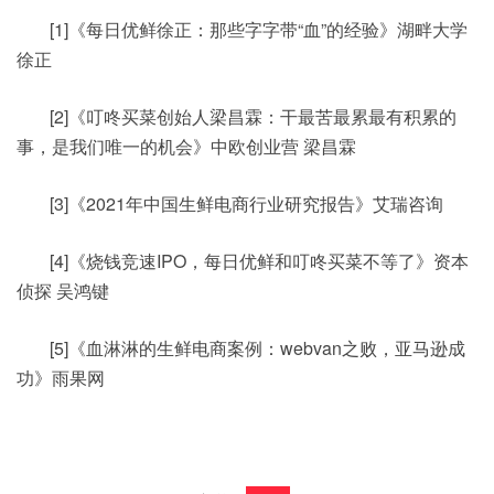
[1]《每日优鲜徐正：那些字字带“血”的经验》湖畔大学
徐正
[2]《叮咚买菜创始人梁昌霖：干最苦最累最有积累的
事，是我们唯一的机会》中欧创业营 梁昌霖
[3]《2021年中国生鲜电商行业研究报告》艾瑞咨询
[4]《烧钱竞速IPO，每日优鲜和叮咚买菜不等了》资本
侦探 吴鸿键
[5]《血淋淋的生鲜电商案例：webvan之败，亚马逊成
功》雨果网