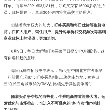
订单。而截至2021年3月31日，叮咚买菜有16000多名送货
员，目标是在下订单后30分钟内将货品交付给用户。
但随着竞争压力的加大，
叮咚买菜和每日优鲜等生鲜电
商，在扩大用户、留住用户、提升客单价和交易频次等基础
商业目标上的渴望，更加迫切。
6月9日，每日优鲜和叮咚买菜同日提交IPO招股书，颇
有你追我赶的意味。
每日优鲜在招股书中表示，自己是“中国北方市占率第
一的前置仓玩家”；叮咚买菜则以上海为主阵地，宣称自
己“在长三角城市群的GMV占比领先于其他竞争者”。
随着头名争夺战的白热化，生鲜电商赛道迎来大考。运
营优化与市场抢占，也进入不可避免的“练内功”和“拼刺
刀”时刻。