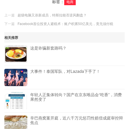
标签：
电商
上一篇
超级电脑又添新成员，特斯拉能否逆风翻盘？
下一篇
Facebook首位投资人避税术：账户积累50亿美元，竟无须付税
相关推荐
这是诈骗新套路吗？
大事件！泰国军队，对Lazada下手了！
年轻人正集体转向？国产在京东唯品会“吃香”，消费
果然变了
辛巴燕窝案开庭，近八千万元惩罚性赔偿成庭审控辩
焦点